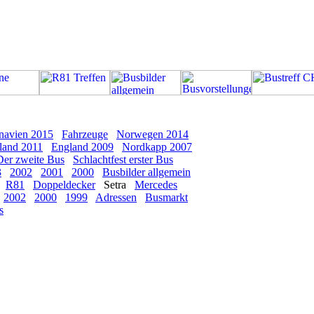
navien 2015
Fahrzeuge
Norwegen 2014
land 2011
England 2009
Nordkapp 2007
Der zweite Bus
Schlachtfest erster Bus
3
2002
2001
2000
Busbilder allgemein
R81
Doppeldecker
Setra
Mercedes
2002
2000
1999
Adressen
Busmarkt
s