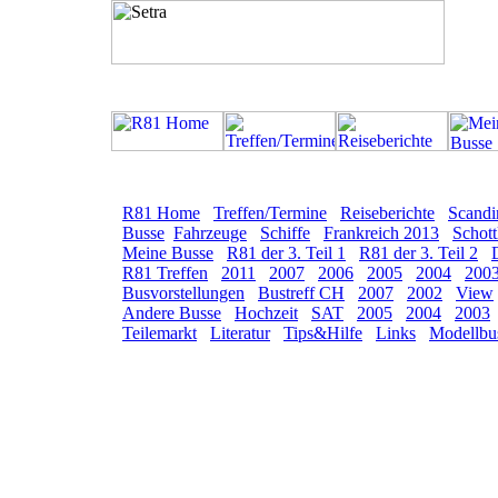
R81 Home
Treffen/Termine
Reiseberichte
Scandi
Busse
Fahrzeuge
Schiffe
Frankreich 2013
Schott
Meine Busse
R81 der 3. Teil 1
R81 der 3. Teil 2
R81 Treffen
2011
2007
2006
2005
2004
200
Busvorstellungen
Bustreff CH
2007
2002
View
Andere Busse
Hochzeit
SAT
2005
2004
2003
Teilemarkt
Literatur
Tips&Hilfe
Links
Modellbu