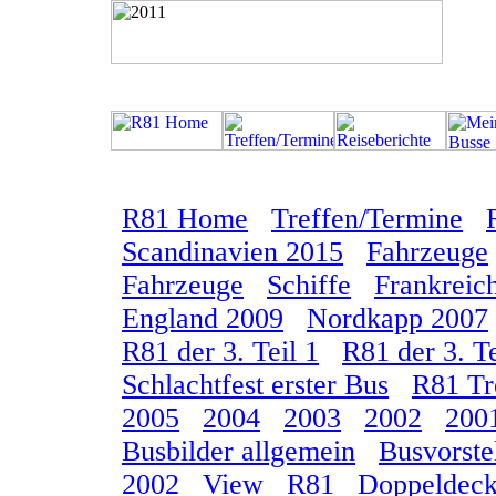
R81 Home
Treffen/Termine
Scandinavien 2015
Fahrzeuge
Fahrzeuge
Schiffe
Frankreic
England 2009
Nordkapp 2007
R81 der 3. Teil 1
R81 der 3. Te
Schlachtfest erster Bus
R81 Tr
2005
2004
2003
2002
200
Busbilder allgemein
Busvorste
2002
View
R81
Doppeldeck