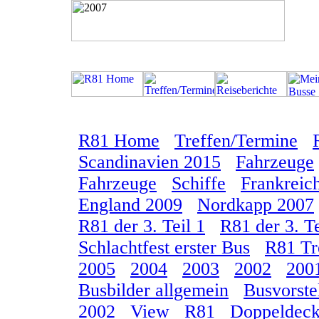
R81 Home
Treffen/Termine
Scandinavien 2015
Fahrzeuge
Fahrzeuge
Schiffe
Frankreic
England 2009
Nordkapp 2007
R81 der 3. Teil 1
R81 der 3. Te
Schlachtfest erster Bus
R81 Tr
2005
2004
2003
2002
200
Busbilder allgemein
Busvorste
2002
View
R81
Doppeldeck