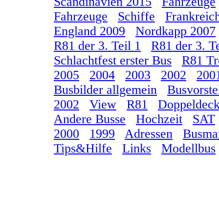
Scandinavien 2015
Fahrzeuge
Fahrzeuge
Schiffe
Frankreic
England 2009
Nordkapp 2007
R81 der 3. Teil 1
R81 der 3. Te
Schlachtfest erster Bus
R81 Tr
2005
2004
2003
2002
200
Busbilder allgemein
Busvorste
2002
View
R81
Doppeldeck
Andere Busse
Hochzeit
SAT
2000
1999
Adressen
Busma
Tips&Hilfe
Links
Modellbus