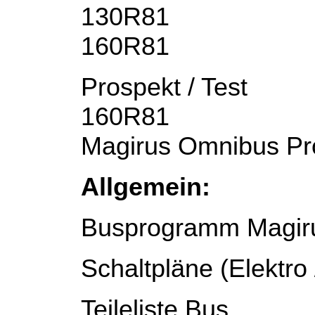
130R81
160R81
Prospekt / Test
160R81
Magirus Omnibus Pr
Allgemein:
Busprogramm Magir
Schaltpläne (Elektro
Teileliste Bus